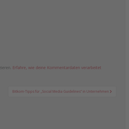
zieren.
Erfahre, wie deine Kommentardaten verarbeitet
Bitkom-Tipps für „Social Media Guidelines“ in Unternehmen