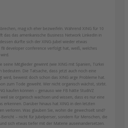
usbrechen, mag ich eher bezweifeln. Während XING für 10
afft das das amerikanische Business Network LinkedIn in
 dessen dürfte sich der XING-Jubel wieder etwas
s f8 developer conference verfolgt hat, weiß, welches
wird.
 seine Mitglieder gewinnt (wie XING mit Spanien, Türkei
 bedeuten. Die Tatsache, dass jetzt auch noch eine
 wird, beweist doch schon das XING arge Probleme hat.
hon zum Tode geweiht. Wer nicht organisch wächst, stirbt.
XING kaufen können – genauso wie FB hätte StudiVZ
 weil sie organisch wachsen und wissen, dass es nur eine
das erkennen. Darüber hinaus hat XING in den letzten
n verloren. Was glauben Sie, wohin die gewechselt sind?
Bericht – nicht für Jubelperser, sondern für Menschen, die
 und sich etwas tiefer mit der Materie auseinandersetzen.