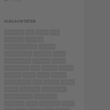
SCHLAGWÖRTER
2D-Barcode
B2B
Bitkom
Blog
Community
Controlling
Deutsche Fachpresse
Facebook
Fachkräftemangel
Fachverlag
Frauen
Geschäftsmodell
Innovation
Internet
Internetnutzung
ipad
Jobbörse
LinkedIn
Marketing
Medien
Mobile
MySpace
Online-Marketing
Print
QR-Code
Qualität
Schweiz
Social Media
Social Networks
Soziale Netzwerke
Stellenanzeige
Stellenmarkt
Studie
Tageszeitung
Twitter