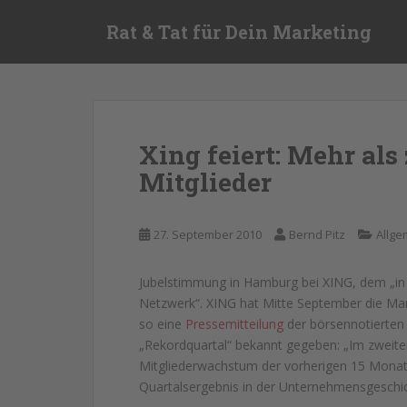
S
Rat & Tat für Dein Marketing
k
i
p
t
o
m
Xing feiert: Mehr als
a
Mitglieder
i
n
c
27. September 2010
Bernd Pitz
Allge
o
n
t
Jubelstimmung in Hamburg bei XING, dem „in
e
Netzwerk“. XING hat Mitte September die Marke
n
so eine
Pressemitteilung
der börsennotierten 
t
„Rekordquartal“ bekannt gegeben: „Im zweite
Mitgliederwachstum der vorherigen 15 Monat
Quartalsergebnis in der Unternehmensgeschich