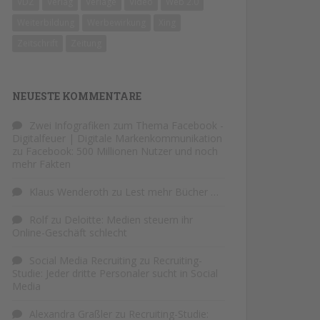
VDZ
Verlag
Verlage
Video
Web 2.0
Weiterbildung
Werbewirkung
Xing
Zeitschrift
Zeitung
NEUESTE KOMMENTARE
Zwei Infografiken zum Thema Facebook -
Digitalfeuer | Digitale Markenkommunikation
zu
Facebook: 500 Millionen Nutzer und noch
mehr Fakten
Klaus Wenderoth
zu
Lest mehr Bücher …
Rolf
zu
Deloitte: Medien steuern ihr
Online-Geschäft schlecht
Social Media Recruiting
zu
Recruiting-
Studie: Jeder dritte Personaler sucht in Social
Media
Alexandra Graßler
zu
Recruiting-Studie: