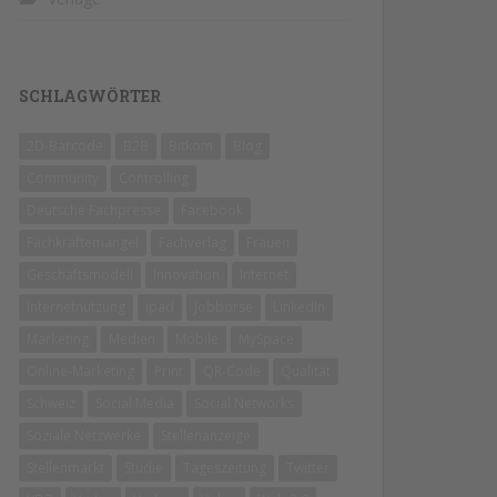
SCHLAGWÖRTER
2D-Barcode
B2B
Bitkom
Blog
Community
Controlling
Deutsche Fachpresse
Facebook
Fachkräftemangel
Fachverlag
Frauen
Geschäftsmodell
Innovation
Internet
Internetnutzung
ipad
Jobbörse
LinkedIn
Marketing
Medien
Mobile
MySpace
Online-Marketing
Print
QR-Code
Qualität
Schweiz
Social Media
Social Networks
Soziale Netzwerke
Stellenanzeige
Stellenmarkt
Studie
Tageszeitung
Twitter