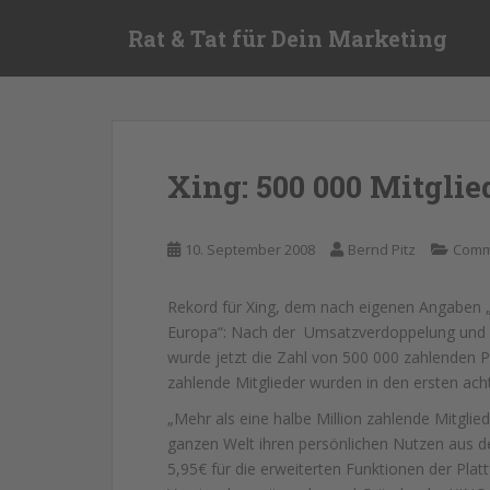
S
Rat & Tat für Dein Marketing
k
i
p
t
o
m
Xing: 500 000 Mitglie
a
i
n
10. September 2008
Bernd Pitz
Comm
c
o
Rekord für Xing, dem nach eigenen Angaben 
n
Europa“: Nach der Umsatzverdoppelung und e
t
wurde jetzt die Zahl von 500 000 zahlenden P
e
zahlende Mitglieder wurden in den ersten ac
n
t
„Mehr als eine halbe Million zahlende Mitglie
ganzen Welt ihren persönlichen Nutzen aus de
5,95€ für die erweiterten Funktionen der Platt