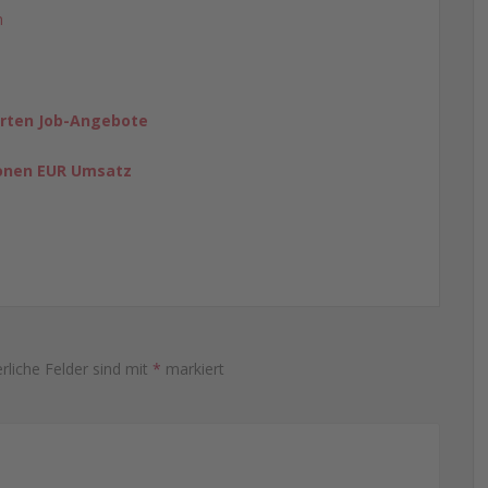
n
erten Job-Angebote
ionen EUR Umsatz
rliche Felder sind mit
*
markiert