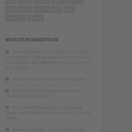
VDZ
Verlag
Verlage
Video
Web 2.0
Weiterbildung
Werbewirkung
Xing
Zeitschrift
Zeitung
NEUESTE KOMMENTARE
Zwei Infografiken zum Thema Facebook -
Digitalfeuer | Digitale Markenkommunikation
zu
Facebook: 500 Millionen Nutzer und noch
mehr Fakten
Klaus Wenderoth
zu
Lest mehr Bücher …
Rolf
zu
Deloitte: Medien steuern ihr
Online-Geschäft schlecht
Social Media Recruiting
zu
Recruiting-
Studie: Jeder dritte Personaler sucht in Social
Media
Alexandra Graßler
zu
Recruiting-Studie: