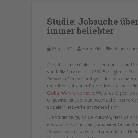
Studie: Jobsuche übe
immer beliebter
22. Juli 2011
Bernd Pitz
3 Kommentare
Die Jobsuche in Online-Stellenmärkten und So
von Kelly Services mit 2200 Befragten in Deu
Person in Deutschland geht der Jobsuche onli
um offene Job- oder Promotionsstellen zu fi
Global Workforce Index
. Weiteres Ergebnis 
Ungewissheit über den potenziellen Karrieresc
Sozialer Netzwerke entstehen kann“.
Die Studie zeige, so die Autoren, dass bereit
erworbene Position aufgrund einer Online-Ste
Personalvermittlungsagentur wurde mit 16 Pro