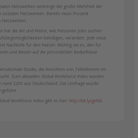
ialen Netzwerken verbringe die große Mehrheit der
in sozialen Netzwerken. Bereits neun Prozent
n Netzwerken.
en hat die Art und Weise, wie Personen Jobs suchen
fstiegsmöglichkeiten beteiligen, verändert. Jede neue
nd Nachteile für den Nutzer. Wichtig sei es, den für
nen und diesen auf die persönlichen Bedürfnisse
nternationale Studie, die Ansichten von Teilnehmern im
rsucht. Zum aktuellen Global Workforce Index wurden
on rund 2200 aus Deutschland. Die Umfrage wurde
hgeführt.
lobal Workforce Index gibt es hier:
http://bit.ly/girkIb
.