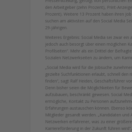
Pressemitteilung, gefolgt von persönlichen E
den Arbeitgeber (zehn Prozent), Print-Anzeige
Prozent). Weitere 13 Prozent haben ihren Job
suchen am aktivsten auf den Social Media Sei
29-jährigen.
Weiteres Ergebnis: Social Media sei zwar ein a
jedoch auch besorgt über einen möglichen Ka
Profilseiten“. Mehr als ein Drittel der Befrag
Sozialen Netzwerkseiten zu ändern, um Karri
„Social Media wird für die Jobsuche zunehmen
gezielte Suchfunktionen erlaubt, schnell den
finden“, sagt Ralf Heiden, Geschäftsführer von
Denn bisher seien die Möglichkeiten für Bew
aufzubauen, beschränkt gewesen. Social Medi
ermögliche, Kontakt zu Personen aufzunehme
Erfahrungen austauschen können. Ebenso könn
Mitglieder gesandt werden. „Kandidaten und 
Netzwerken erfahrener, was zu einer größere
Karriereförderung in der Zukunft führen wird“