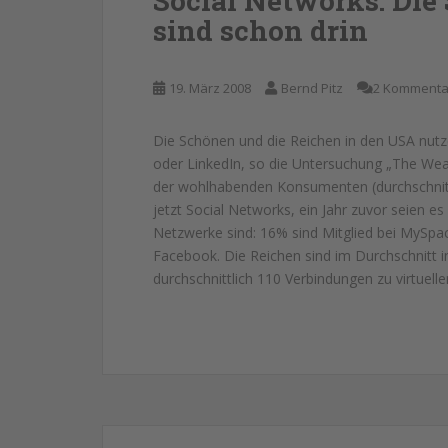
Social Networks: Die
sind schon drin
19. März 2008
Bernd Pitz
2 Kommenta
Die Schönen und die Reichen in den USA nut
oder LinkedIn, so die Untersuchung „The Wea
der wohlhabenden Konsumenten (durchschnit
jetzt Social Networks, ein Jahr zuvor seien e
Netzwerke sind: 16% sind Mitglied bei MySpace
Facebook. Die Reichen sind im Durchschnitt in
durchschnittlich 110 Verbindungen zu virtuell