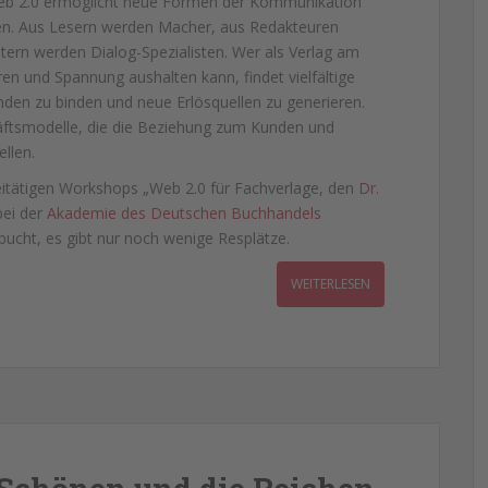
Web 2.0 ermöglicht neue Formen der Kommunikation
gen. Aus Lesern werden Macher, aus Redakteuren
ern werden Dialog-Spezialisten. Wer als Verlag am
en und Spannung aushalten kann, findet vielfältige
den zu binden und neue Erlösquellen zu generieren.
äftsmodelle, die die Beziehung zum Kunden und
llen.
itätigen Workshops „Web 2.0 für Fachverlage, den
Dr.
bei der
Akademie des Deutschen Buchhandels
ebucht, es gibt nur noch wenige Resplätze.
WEITERLESEN