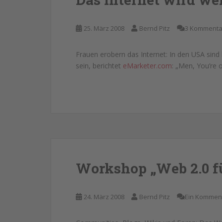
25. März 2008
Bernd Pitz
3 Kommenta
Frauen erobern das Internet: In den USA sind 
sein, berichtet
eMarketer.com
: „Men, You’re 
Workshop „Web 2.0 f
24. März 2008
Bernd Pitz
Ein Kommen