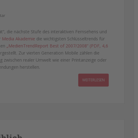
tar
ät“, die nächste Stufe des interaktiven Fernsehens und
r Media Akademie
die wichtigsten Schlüsseltrends für
hten
„MedienTrendReport Best of 2007/2008“ (PDF, 4,6
gestellt. Zur vierten Generation Mobile zählen die
g zwischen realer Umwelt wie einer Printanzeige oder
ndungen herstellen.
WEITERLESEN
iblich