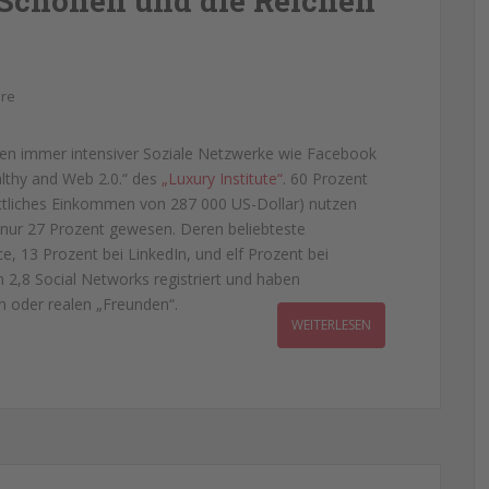
 Schönen und die Reichen
re
zen immer intensiver Soziale Netzwerke wie Facebook
lthy and Web 2.0.“ des
„Luxury Institute“
. 60 Prozent
tliches Einkommen von 287 000 US-Dollar) nutzen
s nur 27 Prozent gewesen. Deren beliebteste
, 13 Prozent bei LinkedIn, und elf Prozent bei
 2,8 Social Networks registriert und haben
en oder realen „Freunden“.
WEITERLESEN