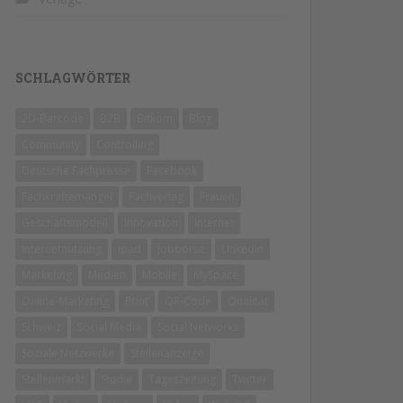
SCHLAGWÖRTER
2D-Barcode
B2B
Bitkom
Blog
Community
Controlling
Deutsche Fachpresse
Facebook
Fachkräftemangel
Fachverlag
Frauen
Geschäftsmodell
Innovation
Internet
Internetnutzung
ipad
Jobbörse
LinkedIn
Marketing
Medien
Mobile
MySpace
Online-Marketing
Print
QR-Code
Qualität
Schweiz
Social Media
Social Networks
Soziale Netzwerke
Stellenanzeige
Stellenmarkt
Studie
Tageszeitung
Twitter