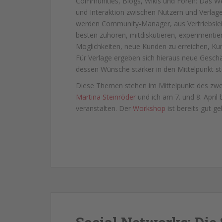
Communities, Blogs, Wikis und Foren: Das 
und Interaktion zwischen Nutzern und Verla
werden Community-Manager, aus Vertriebsleit
besten zuhören, mitdiskutieren, experimentier
Möglichkeiten, neue Kunden zu erreichen, Kun
Für Verlage ergeben sich hieraus neue Gesch
dessen Wünsche stärker in den Mittelpunkt ste
Diese Themen stehen im Mittelpunkt des zwe
Martina Steinröder
und ich am 7. und 8. April 
veranstalten. Der
Workshop
ist bereits gut g