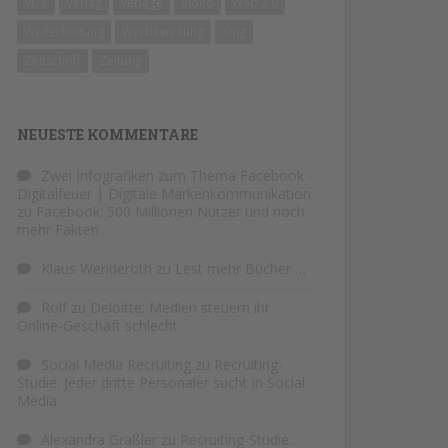
VDZ
Verlag
Verlage
Video
Web 2.0
Weiterbildung
Werbewirkung
Xing
Zeitschrift
Zeitung
NEUESTE KOMMENTARE
Zwei Infografiken zum Thema Facebook -
Digitalfeuer | Digitale Markenkommunikation
zu
Facebook: 500 Millionen Nutzer und noch
mehr Fakten
Klaus Wenderoth
zu
Lest mehr Bücher …
Rolf
zu
Deloitte: Medien steuern ihr
Online-Geschäft schlecht
Social Media Recruiting
zu
Recruiting-
Studie: Jeder dritte Personaler sucht in Social
Media
Alexandra Graßler
zu
Recruiting-Studie: