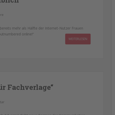
re
bereits mehr als Hälfte der Internet-Nutzer Frauen
outnumbered online!“
WEITERLESEN
ür Fachverlage“
tar