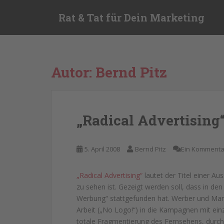
S
Rat & Tat für Dein Marketing
k
i
p
t
o
Autor:
Bernd Pitz
m
a
i
n
„Radical Advertising
c
o
n
5. April 2008
Bernd Pitz
Ein Kommenta
t
e
„Radical Advertising“
lautet der Titel einer Aus
n
zu sehen ist. Gezeigt werden soll, dass in den
t
Werbung“ stattgefunden hat. Werber und Mark
Arbeit („No Logo!“) in die Kampagnen mit ein
totale Fragmentierung des Fernsehens, durch