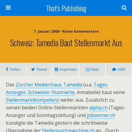
That's Publishing
7. Januar 2009 • Keine Kommentare
Schweiz: Tamedia Baut Stellenmarkt Aus
Teilen
Tweet
Anpinnen
Mail
SMS
Das
Zürcher Medienhaus Tamedia
(u.a.
Tages-
Anzeiger
,
Schweizer Illustrierte
, Annabelle) baut seine
Stellenmarktkompetenz
weiter aus. Zusätzlich zu
seinen beiden Online-Stellenmärkten
alpha.ch
(Tages-
Anzeiger und Sonntagszeitung) und
jobwinner.ch
kündigte die Tamedia gestern die schrittweise
Übernahme der
Stellensuchmaschine.ch
an. „Durch