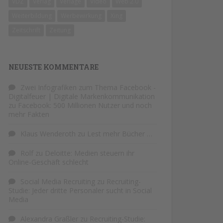
VDZ
Verlag
Verlage
Video
Web 2.0
Weiterbildung
Werbewirkung
Xing
Zeitschrift
Zeitung
NEUESTE KOMMENTARE
Zwei Infografiken zum Thema Facebook -
Digitalfeuer | Digitale Markenkommunikation
zu
Facebook: 500 Millionen Nutzer und noch
mehr Fakten
Klaus Wenderoth
zu
Lest mehr Bücher …
Rolf
zu
Deloitte: Medien steuern ihr
Online-Geschäft schlecht
Social Media Recruiting
zu
Recruiting-
Studie: Jeder dritte Personaler sucht in Social
Media
Alexandra Graßler
zu
Recruiting-Studie: