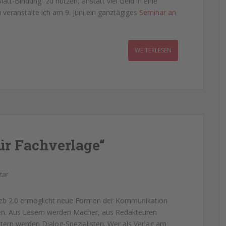
att-Bindung“ zu nutzen, anstatt viel Geld in eine
 veranstalte ich am 9. Juni ein ganztägiges
Seminar an
WEITERLESEN
ür Fachverlage“
tar
Web 2.0 ermöglicht neue Formen der Kommunikation
gen. Aus Lesern werden Macher, aus Redakteuren
ern werden Dialog-Spezialisten. Wer als Verlag am