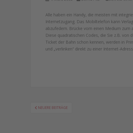
Alle haben ein Handy, die meisten mit integ
Internetzugang. Das Mobiltelefon kann Verla
abzufedern. Brücke vom einen Medium zum a
Diese quadratischen Codes, die Sie z.B. von 
Ticket der Bahn schon kennen, werden in Prin
und „verlinken“ direkt zu einer Internet-Adre
SEITENNUMMERIERUNG
NEUERE BEITRÄGE
DER
BEITRÄGE