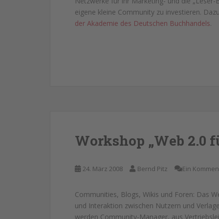
Netzwerke für ihr Marketing- und die „Leser-Bl
eigene kleine Community zu investieren. Dazu
der Akademie des Deutschen Buchhandels
.
Workshop „Web 2.0 f
24. März 2008
Bernd Pitz
Ein Kommen
Communities, Blogs, Wikis und Foren: Das 
und Interaktion zwischen Nutzern und Verla
werden Community-Manager, aus Vertriebsleit