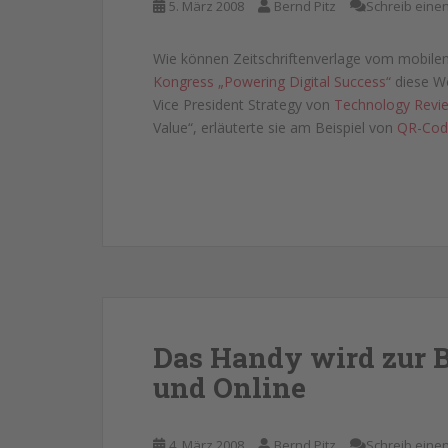
5. März 2008
Bernd Pitz
Schreib ein
Wie können Zeitschriftenverlage vom mobilen
Kongress „Powering Digital Success“
diese W
Vice President Strategy von
Technology Revi
Value“, erläuterte sie am Beispiel von
QR-Code
Das Handy wird zur 
und Online
4. März 2008
Bernd Pitz
Schreib ein