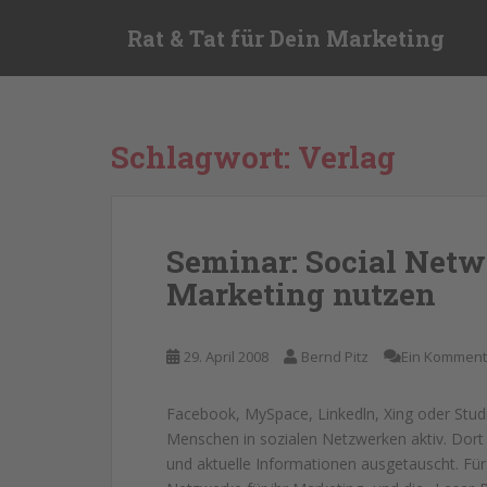
S
Rat & Tat für Dein Marketing
k
i
p
t
o
Schlagwort:
Verlag
m
a
i
n
Seminar: Social Netw
c
Marketing nutzen
o
n
t
29. April 2008
Bernd Pitz
Ein Komment
e
n
t
Facebook, MySpace, Linkedln, Xing oder Stud
Menschen in sozialen Netzwerken aktiv. Dort
und aktuelle Informationen ausgetauscht. Für 