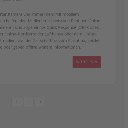
rierter Kamera und immer mehr mit mobilem
gen helfen, den Medienbruch zwischen Print und Online
nderen sind sogenannte Quick Response (QR)-Codes.
der Online-Bordkarte der Lufthansa oder dem Online-
tmedien, von der Zeitschrift bis zum Plakat abgebildet
sse oder geben offline weitere Informationen.
WEITERLESEN
1
2
3