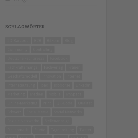
SCHLAGWÖRTER
2D-Barcode
B2B
Bitkom
Blog
Community
Controlling
Deutsche Fachpresse
Facebook
Fachkräftemangel
Fachverlag
Frauen
Geschäftsmodell
Innovation
Internet
Internetnutzung
ipad
Jobbörse
LinkedIn
Marketing
Medien
Mobile
MySpace
Online-Marketing
Print
QR-Code
Qualität
Schweiz
Social Media
Social Networks
Soziale Netzwerke
Stellenanzeige
Stellenmarkt
Studie
Tageszeitung
Twitter