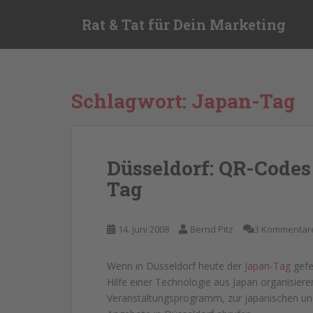
S
Rat & Tat für Dein Marketing
k
i
p
t
o
Schlagwort:
Japan-Tag
m
a
i
n
Düsseldorf: QR-Codes
c
Tag
o
n
t
14. Juni 2008
Bernd Pitz
3 Kommentar
e
n
t
Wenn in Düsseldorf heute der
Japan-Tag
gefe
Hilfe einer Technologie aus Japan organisier
Veranstaltungsprogramm, zur japanischen und