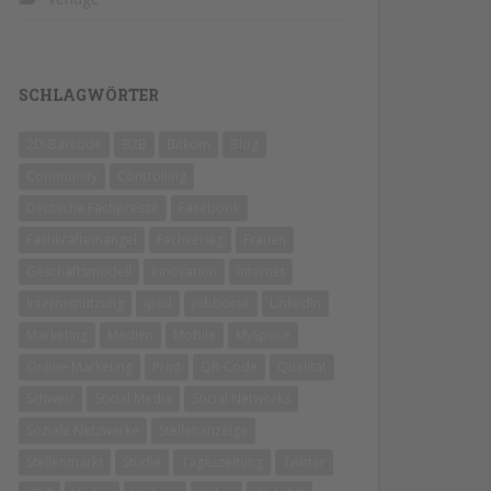
SCHLAGWÖRTER
2D-Barcode
B2B
Bitkom
Blog
Community
Controlling
Deutsche Fachpresse
Facebook
Fachkräftemangel
Fachverlag
Frauen
Geschäftsmodell
Innovation
Internet
Internetnutzung
ipad
Jobbörse
LinkedIn
Marketing
Medien
Mobile
MySpace
Online-Marketing
Print
QR-Code
Qualität
Schweiz
Social Media
Social Networks
Soziale Netzwerke
Stellenanzeige
Stellenmarkt
Studie
Tageszeitung
Twitter