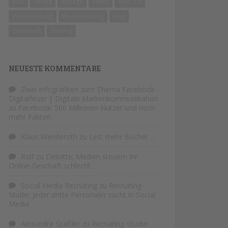
VDZ
Verlag
Verlage
Video
Web 2.0
Weiterbildung
Werbewirkung
Xing
Zeitschrift
Zeitung
NEUESTE KOMMENTARE
Zwei Infografiken zum Thema Facebook -
Digitalfeuer | Digitale Markenkommunikation
zu
Facebook: 500 Millionen Nutzer und noch
mehr Fakten
Klaus Wenderoth
zu
Lest mehr Bücher …
Rolf
zu
Deloitte: Medien steuern ihr
Online-Geschäft schlecht
Social Media Recruiting
zu
Recruiting-
Studie: Jeder dritte Personaler sucht in Social
Media
Alexandra Graßler
zu
Recruiting-Studie: