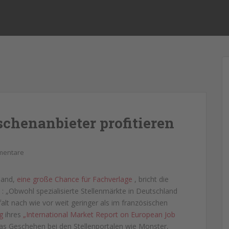
schenanbieter profitieren
mentare
hland,
eine große Chance für Fachverlage
, bricht die
: „Obwohl spezialisierte Stellenmärkte in Deutschland
lfalt nach wie vor weit geringer als im französischen
g
ihres
„International Market Report on European Job
 das Geschehen bei den Stellenportalen wie Monster,