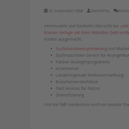
26. September 2008
Bernd Pitz
8 Kom
Interessante und fundierte Übersicht bei
„rel
können Verlage mit ihren Websites Geld verd
Punkte ausgemacht:
Suchmaschinenoptimierung
und Market
Suchmaschinen-Service für Anzeigenk
Partner-Anzeigenprogramme
eCommerce
Lokale/regionale Werbevermarktung
Branchenverzeichnisse
Paid Services für Nutzer
Diversifizierung
Und mir fällt mindestens noch ein neunter Pu