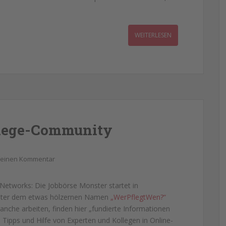
WEITERLESEN
Pflege-Community
 einen Kommentar
 Networks: Die Jobbörse Monster startet in
Unter dem etwas hölzernen Namen
„WerPflegtWen?“
ranche arbeiten, finden hier „fundierte Informationen
 Tipps und Hilfe von Experten und Kollegen in Online-