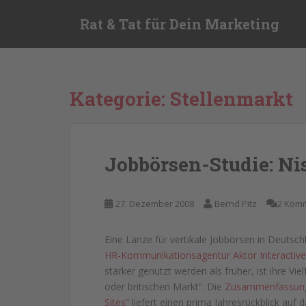
S
Rat & Tat für Dein Marketing
k
i
p
t
o
Kategorie:
Stellenmarkt
m
a
i
n
Jobbörsen-Studie: Ni
c
o
n
27. Dezember 2008
Bernd Pitz
2 Kom
t
e
Eine Lanze für vertikale Jobbörsen in Deutsc
n
HR-Kommunikationsagentur Aktor Interactive
t
stärker genutzt werden als früher, ist ihre Vie
oder britischen Markt“. Die
Zusammenfassun
Sites“
liefert einen prima Jahresrückblick auf