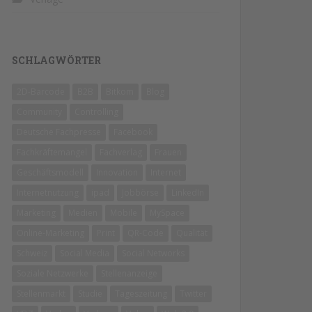
SCHLAGWÖRTER
2D-Barcode
B2B
Bitkom
Blog
Community
Controlling
Deutsche Fachpresse
Facebook
Fachkräftemangel
Fachverlag
Frauen
Geschäftsmodell
Innovation
Internet
Internetnutzung
ipad
Jobbörse
LinkedIn
Marketing
Medien
Mobile
MySpace
Online-Marketing
Print
QR-Code
Qualität
Schweiz
Social Media
Social Networks
Soziale Netzwerke
Stellenanzeige
Stellenmarkt
Studie
Tageszeitung
Twitter