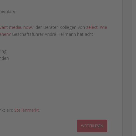
mentare
evant media. now.“
der Berater-Kollegen von
zelect
.
Wie
ienen?
Geschäftsführer André Hellmann hat acht
ing
unden
nkt ein:
Stellenmarkt
.
WEITERLESEN