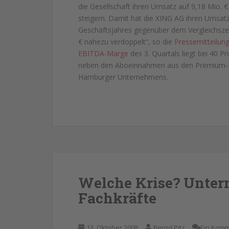
die Gesellschaft ihren Umsatz auf 9,18 Mio. 
steigern. Damit hat die XING AG ihren Umsat
Geschäftsjahres gegenüber dem Vergleichszei
€ nahezu verdoppelt“, so die
Pressemitteilun
EBITDA-Marge
des 3. Quartals liegt bei 40 P
neben den Aboeinnahmen aus den Premium-Mi
Hamburger Unternehmens.
Welche Krise? Unter
Fachkräfte
13. Oktober 2008
Bernd Pitz
Ein Kom