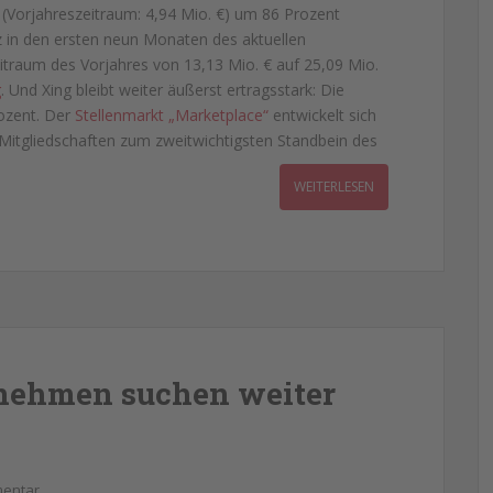
€ (Vorjahreszeitraum: 4,94 Mio. €) um 86 Prozent
z in den ersten neun Monaten des aktuellen
traum des Vorjahres von 13,13 Mio. € auf 25,09 Mio.
g
. Und Xing bleibt weiter äußerst ertragsstark: Die
rozent. Der
Stellenmarkt „Marketplace“
entwickelt sich
tgliedschaften zum zweitwichtigsten Standbein des
WEITERLESEN
nehmen suchen weiter
mentar