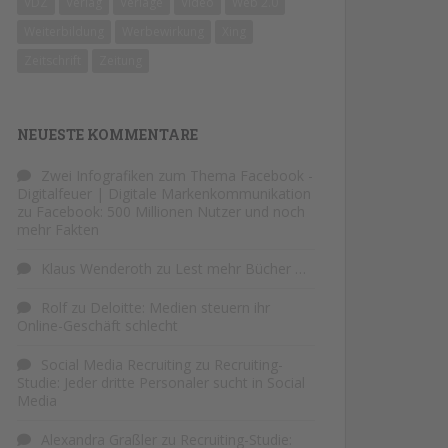
VDZ
Verlag
Verlage
Video
Web 2.0
Weiterbildung
Werbewirkung
Xing
Zeitschrift
Zeitung
NEUESTE KOMMENTARE
Zwei Infografiken zum Thema Facebook -
Digitalfeuer | Digitale Markenkommunikation
zu
Facebook: 500 Millionen Nutzer und noch
mehr Fakten
Klaus Wenderoth
zu
Lest mehr Bücher …
Rolf
zu
Deloitte: Medien steuern ihr
Online-Geschäft schlecht
Social Media Recruiting
zu
Recruiting-
Studie: Jeder dritte Personaler sucht in Social
Media
Alexandra Graßler
zu
Recruiting-Studie: